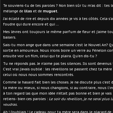
Te souviens-tu de tes paroles ? Non bien sûr tu m’as dit : tes 
mélange de
lilas
et de
muguet.
J’ai éclaté de rire et depuis dix années je vis à tes côtés. Cela s
foudre qui dure encore et qui …
Mes lèvres ont toujours le même parfum de fleur et j’aime to
baisers.
Sais-tu mon ange que dans une semaine c’est le Nouvel An? Qu
sortie en amoureux. Nous irions boire un verre au Fénelon com
ensuite voir un film, celui qui te plaira. Qu’en dis-tu ?
Tu ne réponds pas. Je n’aime pas tes silences. Ils sont devenus
C’est vrai j’avais oublié : les réveillons se passent chez ta mèr
celui où nous nous sommes rencontrés.
Comme le hasard fait bien les choses. Je ne discute plus c’est 
ta mère ou mieux, si nous changions, si au contraire, nous l’invi
à ton regard las que mon idée n’était pas bonne et bien je vais
retiens- bien ces paroles :
Le soir du réveillon, je ne serai plus l
voudras.
Ah ! J’oubliais ! Le cadeau pour ta mère sera dans le placard d