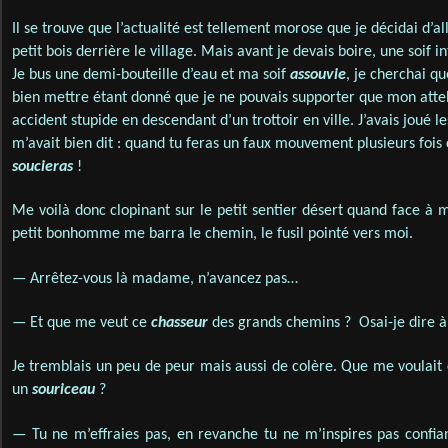
Il se trouve que l’actualité est tellement morose que je décidai d’
petit bois derrière le village. Mais avant je devais boire, une soif i
Je bus une demi-bouteille d’eau et ma soif
assouvie
, je cherchai q
bien mettre étant donné que je ne pouvais supporter que mon atte
accident stupide en descendant d’un trottoir en ville. J’avais joué
m’avait bien dit : quand tu feras un faux mouvement plusieurs fois c
soucieras
!
Me voilà donc clopinant sur le petit sentier désert quand face à m
petit bonhomme me barra le chemin, le fusil pointé vers moi.
— Arrêtez-vous là madame, n’avancez pas…
— Et que me veut ce
chasseur
des grands chemins ? Osai-je dire à 
Je tremblais un peu de peur mais aussi de colère. Que me voulait
un
souriceau
?
— Tu ne m’effraies pas, en revanche tu ne m’inspires pas confian