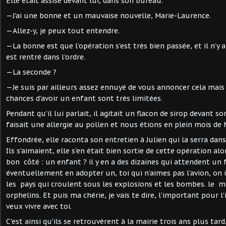
Elle était assise devant lui, dans son bureau.
—J’ai une bonne et un mauvaise nouvelle, Marie-Laurence.
—Allez-y, je peux tout entendre.
—La bonne est que l’opération s’est très bien passée, et il n’y
est rentré dans l’ordre.
—La seconde ?
—Je suis par ailleurs assez ennuyé de vous annoncer cela mais j
chances d’avoir un enfant sont très limitées.
Pendant qu’il lui parlait, il agitait un flacon de sirop devant so
faisait une allergie au pollen et nous étions en plein mois de 
Effondrée, elle raconta son entretien à Julien qui la serra dans
Ils s’aimaient, elle s’en était bien sortie de cette opération alor
bon côté : un enfant ? il y en a des dizaines qui attendent un 
éventuellement en adopter un, toi qui n’aimes pas l’avion, on 
les pays qui croulent sous les explosions et les bombes. le m
orphelins. Et puis ma chérie, je vais te dire, l’important pour l’i
veux vivre avec toi.
C’est ainsi qu’ils se retrouvèrent à la mairie trois ans plus tard