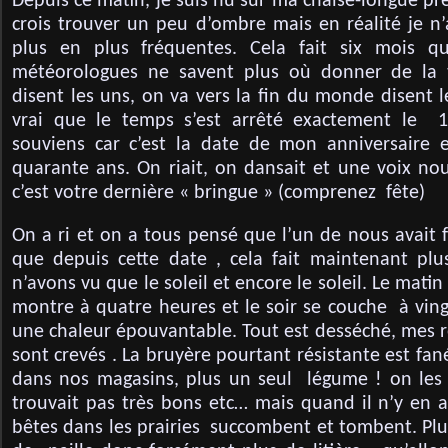
Depuis ce matin, je suis nu sur ma chaise-longue prè
crois trouver un peu d’ombre mais en réalité je n
plus en plus fréquentes. Cela fait six mois qu
météorologues ne savent plus où donner de la t
disent les uns, on va vers la fin du monde disent le
vrai que le temps s’est arrêté exactement le 
souviens car c’est la date de mon anniversaire 
quarante ans. On riait, on dansait et une voix nous
c’est votre dernière « bringue » (comprenez fête)
On a ri et on a tous pensé que l’un de nous avait f
que depuis cette date , cela fait maintenant plu
n’avons vu que le soleil et encore le soleil. Le matin 
montre à quatre heures et le soir se couche à vingt-
une chaleur épouvantable. Tout est desséché, mes r
sont crevés . La bruyère pourtant résistante est fané
dans nos magasins, plus un seul légume ! on les c
trouvait pas très bons etc… mais quand il n’y en a
bêtes dans les prairies succombent et tombent. Plu