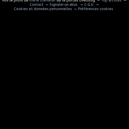
Voir le profil de
marie chevalier
sur le portail Overblog
Top articles
Contact
Signaler un abus
C.G.U.
Cookies et données personnelles
Préférences cookies