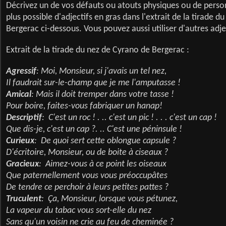
Décrivez un de vos défauts ou atouts physiques ou de personn
plus possible d'adjectifs en gras dans l'extrait de la tirade 
Bergerac ci-dessous. Vous pouvez aussi utiliser d'autres adje
Extrait de la tirade du nez de Cyrano de Bergerac :
Agressif
: Moi, Monsieur, si j'avais un tel nez,
Il faudrait sur-le-champ que je me l'amputasse !
Amical
: Mais il doit tremper dans votre tasse !
Pour boire, faites-vous fabriquer un hanap!
Descriptif
: C'est un roc ! . .. c'est un pic ! . . . c'est un cap !
Que dis-je, c'est un cap ?. .. C'est une péninsule !
Curieux
: De quoi sert cette oblongue capsule ?
D'écritoire, Monsieur, ou de boite à ciseaux ?
Gracieux
: Aimez-vous à ce point les oiseaux
Que paternellement vous vous préoccupâtes
De tendre ce perchoir à leurs petites pattes ?
Truculent
: Ça, Monsieur, lorsque vous pétunez,
La vapeur du tabac vous sort-elle du nez
Sans qu'un voisin ne crie au feu de cheminée ?