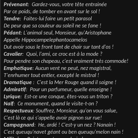
Prévenant
: Gardez-vous, votre tête entrainée
Par ce poids, de tomber en avant sur le sol !
Tendre
: Faites-lui faire un petit parasol
De peur que sa couleur au soleil ne se fane !
Pédant
: L'animal seul, Monsieur, qu'Aristophane
Appelle Hippocampelephantocamelos
Dut avoir sous le front tant de chair sur tant d'os !
Cavalier
: Quoi, l'ami, ce croc est à la mode ?
Pour pendre son chapeau, c'est vraiment très commode!
Emphatique
: Aucun vent ne peut, nez magistral,
T'enrhumer tout entier, excepté le mistral !
Dramatique
: C'est la Mer Rouge quand il saigne !
Admiratif
: Pour un parfumeur, quelle enseigne !
Lyrique
: Est-ce une conque, êtes-vous un triton ?
Naïf
: Ce monument, quand le visite-t-on ?
Respectueux
: Souffrez, Monsieur, qu'on vous salue,
C'est là ce qui s'appelle avoir pignon sur rue!
Campagnard
: He, ardé ! C'est-y un nez ? Nanain !
C'est queuqu'navet géant ou ben queuqu'melon nain !