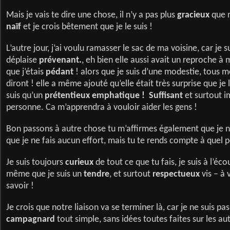
Mais je vais te dire une chose, il n’y a pas plus
gracieux
que m
naïf
et je crois bêtement que je le suis !
L’autre jour, j’ai voulu ramasser le sac de ma voisine, car je s
déplaise
prévenant.
, eh bien elle aussi avait un reproche à m
que j’étais
pédant
! alors que je suis d’une modestie, tous m
diront ! elle a même ajouté qu’elle était très surprise que je l
suis qu’un
prétentieux emphatique !
Suffisant
et surtout i
personne. Ca m’apprendra à vouloir aider les gens !
Bon passons à autre chose tu m’affirmes également que je n
que je ne fais aucun effort, mais tu te rends compte à quel p
Je suis toujours
curieux
de tout ce que tu fais, je suis à l’éco
même que je suis un
tendre
, et surtout
respectueux
vis – à v
savoir !
Je crois que notre liaison va se terminer là, car je ne suis pas
campagnard
tout simple, sans idées toutes faites sur les au