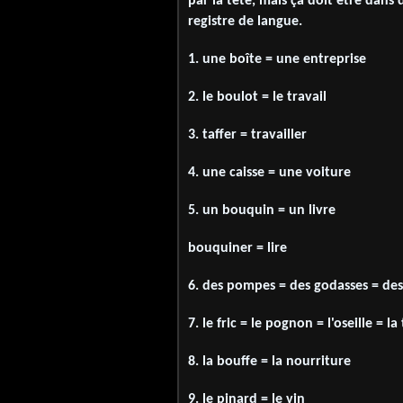
par la tête, mais ça doit être dans 
registre de langue.
1. une boîte = une entreprise
2. le boulot = le travail
3. taffer = travailler
4. une caisse = une voiture
5. un bouquin = un livre
bouquiner = lire
6. des pompes = des godasses = de
7. le fric = le pognon = l'oseille = l
8. la bouffe = la nourriture
9. le pinard = le vin