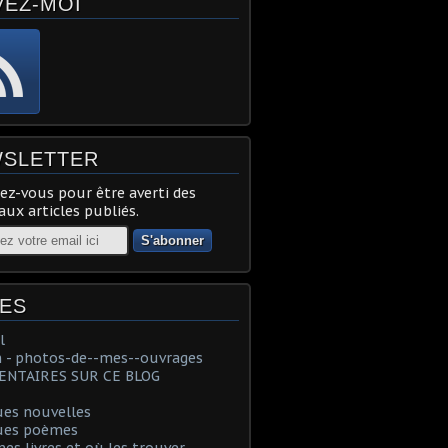
VEZ-MOI
SLETTER
z-vous pour être averti des
ux articles publiés.
ES
l
 - photos-de--mes--ouvrages
NTAIRES SUR CE BLOG
ues nouvelles
ues poèmes
es livres et où les trouver