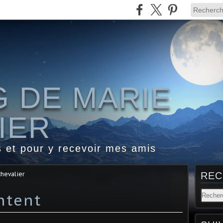
G DE MARIE
IER
s et pour y recevoir mes amis
chevalier
REC
ntent