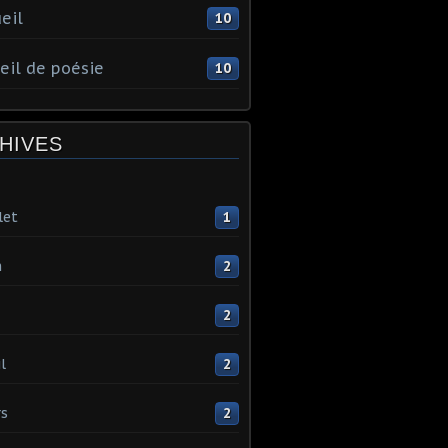
eil
10
eil de poésie
10
HIVES
let
1
n
2
2
l
2
s
2