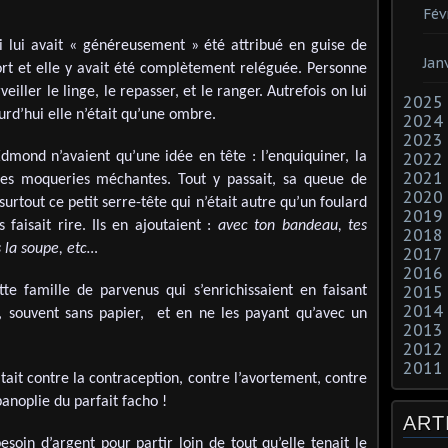
Fév
ui lui avait « généreusement » été attribué en guise de
Jan
ort et elle y avait été complètement reléguée. Personne
rveiller le linge, le repasser, et le ranger. Autrefois on lui
2025
ourd’hui elle n’était qu’une ombre.
2024
2023
Edmond n’avaient qu’une idée en tête : l’enquiquiner, la
2022
2021
 des moqueries méchantes. Tout y passait, sa queue de
2020
surtout ce petit serre-tête qui n’était autre qu’un foulard
2019
 faisait rire. Ils en ajoutaient :
avec ton bandeau, tes
2018
 la soupe, etc…
2017
2016
2015
ette famille de parvenus qui s’enrichissaient en faisant
2014
, souvent sans papier, et en ne les payant qu’avec un
2013
2012
2011
ait contre la contraception, contre l’avortement, contre
anoplie du parfait facho !
ART
esoin d’argent pour partir loin de tout qu’elle tenait le