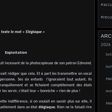
#accu
#recu
e texte le mot « Elégiaque »
ARC
2026
Exploitation
Juil
bruit incessant de la photocopieuse de son patron Edmond.
Jui
savait rédiger que cela. Et à part les transmettre en vocal
Mai
 personne. Ses six enfants l’ignoraient tout autant. Ils
 tranquillement et se fichaient complétement des états
Avri
 les servir, c’était leur « bonniche » rien de plus !
ette indifférence, si on voulait en savoir plus sur elle, il
Mar
étuellement dans un état
élégiaque
. Rien ne la faisait rire