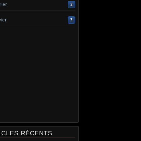
rier
2
vier
3
ICLES RÉCENTS