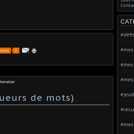
Conta
CAT
#défi
#mes
epost
0
#mes
#mes 
chevalier
queurs de mots)
#jeud
#recu
#mes
»