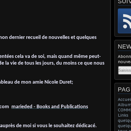
SUI
r mon dernier recueil de nouvelles et quelques
NEW
ventées cela va de soi, mais quand même peut-
Abonne
nouvea
e la vie de tous les jours, du moins ce que nous
Email
tableau de mon amie Nicole Duret;
PAG
Accuei
Album
lu.com
marieded - Books and Publications
COMME
Links
quelq
 auprès de moi si vous le souhaitez dédicacé.
quelq
tous m