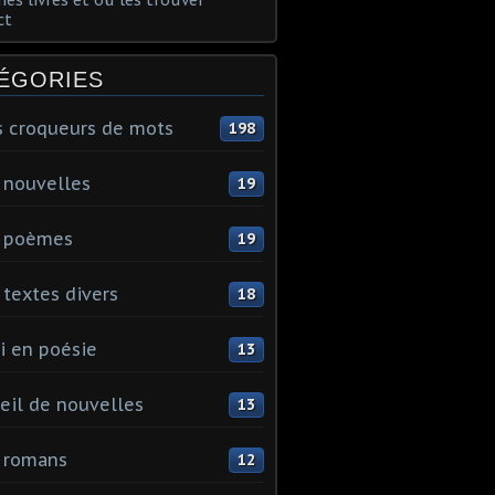
ct
ÉGORIES
s croqueurs de mots
198
 nouvelles
19
 poèmes
19
textes divers
18
i en poésie
13
eil de nouvelles
13
 romans
12