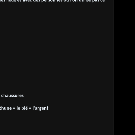
des lieux et avec des personnes où l'on utilise pas ce
s chaussures
a thune = le blé = l'argent