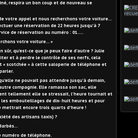
biné, respira un bon coup et de nouveau se
de votre appel et nous recherchons votre voiture…
ctuer une réservation de 22 heures jusqu’à 7
ervice de réservation au numéro : 01…..
erchons votre voiture… »
n sûr, qu’est-ce que je peux faire d’autre ? Julie
er et à perdre le contrôle de ses nerfs, cela
it « scotchée » à cette saloperie de téléphone et
parler.
 qu’elle ne pouvait pas attendre jusqu’à demain,
 autre compagnie. Elle ramassa son sac, elle
 tellement elle se stressait, l’heure tournait et
 les embouteillages de dix- huit heures et pour
e mettrait encore trois quarts d’heure !
ociété des artisans taxis) ?
à Barbès…
re numéro de téléphone.