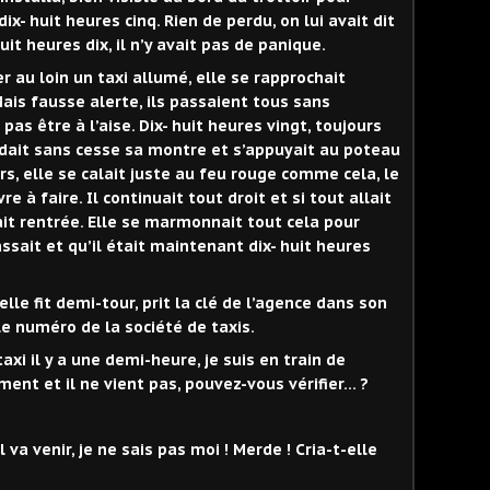
dix- huit heures cinq. Rien de perdu, on lui avait dit
uit heures dix, il n’y avait pas de panique.
er au loin un taxi allumé, elle se rapprochait
Mais fausse alerte, ils passaient tous sans
pas être à l’aise. Dix- huit heures vingt, toujours
ardait sans cesse sa montre et s’appuyait au poteau
urs, elle se calait juste au feu rouge comme cela, le
à faire. Il continuait tout droit et si tout allait
ait rentrée. Elle se marmonnait tout cela pour
sait et qu’il était maintenant dix- huit heures
lle fit demi-tour, prit la clé de l’agence dans son
e numéro de la société de taxis.
axi il y a une demi-heure, je suis en train de
ent et il ne vient pas, pouvez-vous vérifier… ?
l va venir, je ne sais pas moi ! Merde ! Cria-t-elle