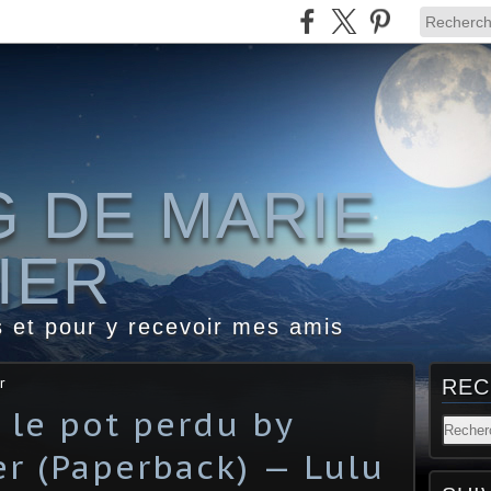
G DE MARIE
IER
s et pour y recevoir mes amis
r
REC
 le pot perdu by
er (Paperback) — Lulu