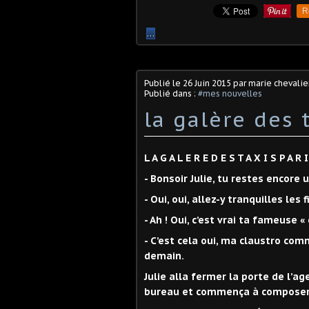
R
…
Publié le
26 Juin 2015
par marie chevalie
Publié dans :
#mes nouvelles
la galère des 
L A G A L E R E D E S T A X I S P A R I
- Bonsoir Julie, tu restes encore
- Oui, oui, allez-y tranquilles les 
- Ah ! Oui, c’est vrai ta fameuse « 
- C’est cela oui, ma claustro comm
demain.
Julie alla fermer la porte de l’ag
bureau et commença à composer l