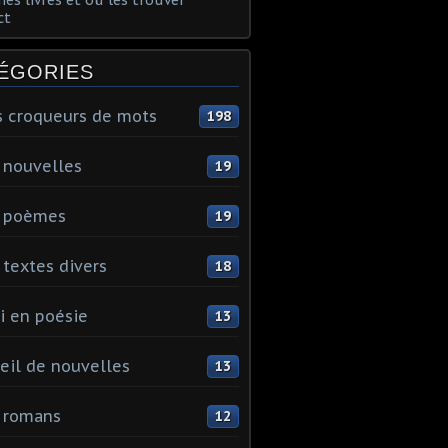
ct
ÉGORIES
s croqueurs de mots
198
 nouvelles
19
 poèmes
19
textes divers
18
i en poésie
13
eil de nouvelles
13
 romans
12