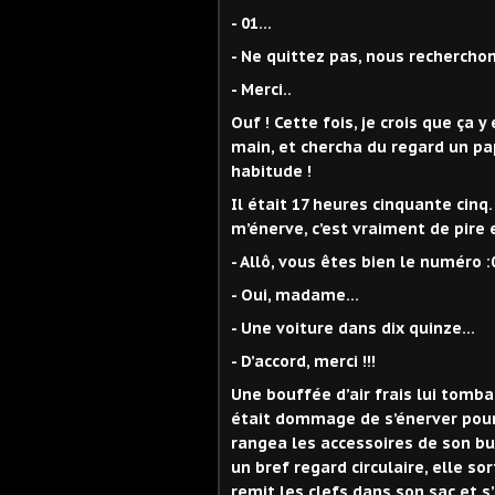
- 01…
- Ne quittez pas, nous rechercho
- Merci..
Ouf ! Cette fois, je crois que ça y
main, et chercha du regard un pap
habitude !
Il était 17 heures cinquante cinq
m’énerve, c’est vraiment de pire 
- Allô, vous êtes bien le numéro :
- Oui, madame…
- Une voiture dans dix quinze…
- D’accord, merci !!!
Une bouffée d’air frais lui tombai
était dommage de s’énerver pour s
rangea les accessoires de son bu
un bref regard circulaire, elle so
remit les clefs dans son sac et s’