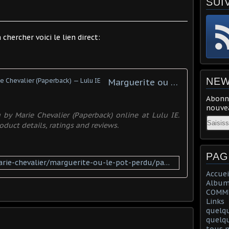
SUI
hercher voici le lien direct:
NEW
Marguerite ou le pot perdu by Marie Chevalier (Paperback) — Lulu IE
Abonne
nouvea
by Marie Chevalier (Paperback) online at Lulu IE.
Email
oduct details, ratings and reviews.
PAG
http://www.lulu.com/shop/marie-chevalier/marguerite-ou-le-pot-perdu/paperback/product-22225775.html
Accuei
Album
COMME
Links
quelq
quelq
tous m