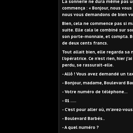
La sonnerie ne dura même pas un
commença : « Bonjour, nous vous 
nous vous demandons de bien voul
Bien, cela ne commence pas si mal 
suite. Elle cala le combiné sur s
son porte-monnaie, et compta. Bon
de deux cents francs.
Tout allait bien, elle regarda sa
l’opératrice. Ce n’est rien, hier j’
perdu, se rassurait-elle.
- Allô ! Vous avez demandé un taxi
- Bonjour, madame, Boulevard Barb
- Votre numéro de téléphone…
- 01 …..
- C’est pour aller où, m’avez-vous
- Boulevard Barbés..
- A quel numéro ?