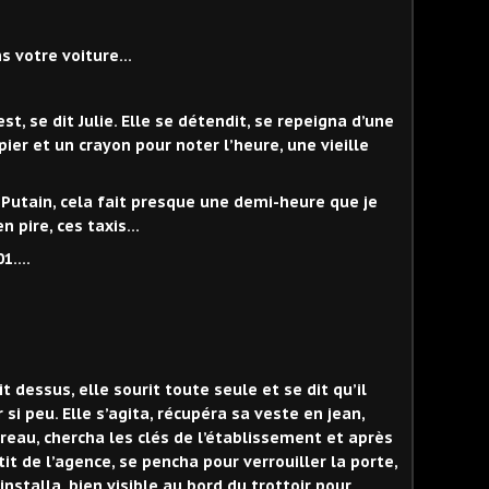
ns votre voiture…
 est, se dit Julie. Elle se détendit, se repeigna d’une
ier et un crayon pour noter l’heure, une vieille
. Putain, cela fait presque une demi-heure que je
en pire, ces taxis…
01….
t dessus, elle sourit toute seule et se dit qu’il
i peu. Elle s’agita, récupéra sa veste en jean,
reau, chercha les clés de l’établissement et après
rtit de l’agence, se pencha pour verrouiller la porte,
installa, bien visible au bord du trottoir pour