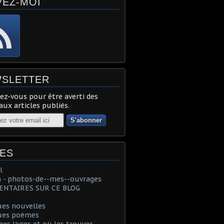
VEZ-MOI
SLETTER
z-vous pour être averti des
ux articles publiés.
ES
l
 - photos-de--mes--ouvrages
NTAIRES SUR CE BLOG
ues nouvelles
ues poèmes
es livres et où les trouver