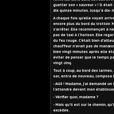
guetter son « sauveur » ! Il était 
dix quinze minutes. Jusqu’à dix- h
A chaque fois qu’elle voyait arriv
encore plus du bord du trottoir. 
s’arrêter. Elle recommençait à ne 
pas de taxi à l’horizon. Elle reg
du feu rouge. C’était bien d’aille
chauffeur n’avait pas de manœuvre 
bien vingt minutes après elle ét
éviter de penser que le temps pas
vingt cinq.
Tout à coup, au bord des larmes, e
sac, entra de nouveau, composa l
- Allô ! Madame, j’ai demandé un t
l’attendre devant mon établissem
- Vérifier quoi, madame ?
- Mais qu’il est sur le chemin, qu’i
excédée.