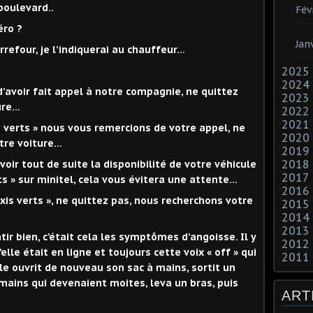
boulevard..
Fév
éro ?
Jan
carrefour, je l’indiquerai au chauffeur…
2025
2024
d’avoir fait appel à notre compagnie, ne quittez
2023
re...
2022
2021
s verts » nous vous remercions de votre appel, ne
2020
tre voiture…
2019
2018
ir tout de suite la disponibilité de votre véhicule
2017
s » sur minitel, cela vous évitera une attente…
2016
axis verts », ne quittez pas, nous recherchons votre
2015
2014
2013
ir bien, c’était cela les symptômes d’angoisse. Il y
2012
lle était en ligne et toujours cette voix « off » qui
2011
le ouvrit de nouveau son sac à mains, sortit un
 mains qui devenaient moites, leva un bras, puis
ART