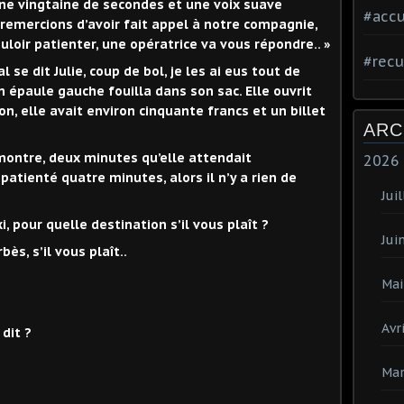
e vingtaine de secondes et une voix suave
#accu
remercions d’avoir fait appel à notre compagnie,
oir patienter, une opératrice va vous répondre.. »
#recu
se dit Julie, coup de bol, je les ai eus tout de
on épaule gauche fouilla dans son sac. Elle ouvrit
, elle avait environ cinquante francs et un billet
ARC
 montre, deux minutes qu’elle attendait
2026
ai patienté quatre minutes, alors il n’y a rien de
Juil
, pour quelle destination s’il vous plaît ?
Jui
ès, s’il vous plaît..
Mai
Avri
 dit ?
Mar