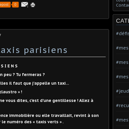
epost
0
Conta
CAT
#défi
r
taxis parisiens
#mes
#mes
 S I E N S
 un peu ? Tu fermeras ?
#mes 
filles il faut que j’appelle un taxi…
#jeud
claustro » !
e vous dites, c’est d’une gentillesse ! Allez à
#recu
ence immobilière ou elle travaillait, revint à son
#mes
e numéro des « taxis verts » .