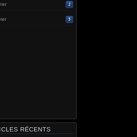
rier
2
vier
3
ICLES RÉCENTS