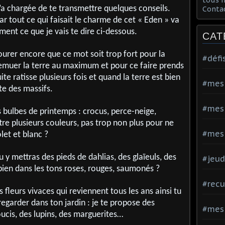
’a chargée de te transmettre quelques conseils.
Conta
r tout ce qui faisait le charme de cet « Eden » va
ement ce que je vais te dire ci-dessous.
CAT
ourer encore que ce mot soit trop fort pour la
#défi
ut remuer la terre au maximum et pour ce faire prends
ite ratisse plusieurs fois et quand la terre est bien
#mes
te des massifs.
#mes
s bulbes de printemps : crocus, perce-neige,
tre plusieurs couleurs, pas trop non plus pour ne
#mes 
let et blanc ?
 y mettras des pieds de dahlias, des glaïeuls, des
#jeud
bien dans les tons roses, rouges, saumonés ?
#recu
 fleurs vivaces qui reviennent tous les ans ainsi tu
egarder dans ton jardin : je te propose des
#mes
ucis, des lupins, des marguerites…