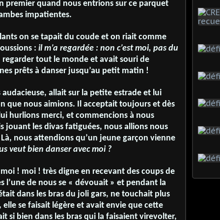
t en premier quand nous entrions sur ce parquet
 jambes impatientes.
llants on se tapait du coude et on riait comme
loussions :
il m’a regardée : non c’est moi, pas du
dû regarder tout le monde et avait souri de
es prêts à danser jusqu’au petit matin !
 audacieuse, allait sur la petite estrade et lui
 que nous aimions. Il acceptait toujours et dès
lui hurlions merci, et commencions à nous
 jouant les divas fatiguées, nous allions nous
. Là, nous attendions qu’un jeune garçon vienne
us veut bien danser avec moi ?
 moi ! moi ! très digne en recevant des coups de
 l’une de nous se « dévouait » et pendant la
ait dans les bras du joli gars, ne touchait plus
, elle se faisait légère et avait envie que cette
it si bien dans les bras qui la faisaient virevolter,