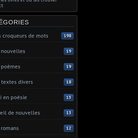
ct
ÉGORIES
s croqueurs de mots
198
 nouvelles
19
 poèmes
19
textes divers
18
i en poésie
13
eil de nouvelles
13
 romans
12