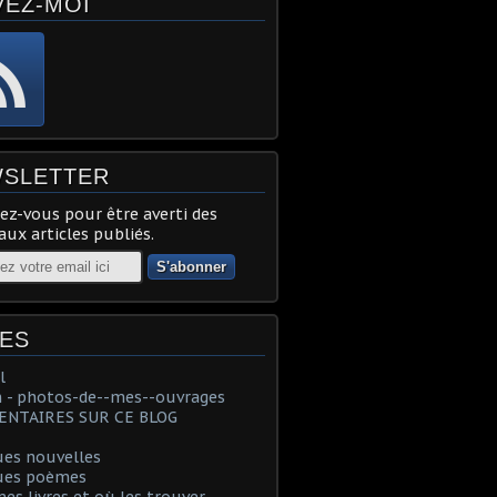
VEZ-MOI
SLETTER
z-vous pour être averti des
ux articles publiés.
ES
l
 - photos-de--mes--ouvrages
NTAIRES SUR CE BLOG
ues nouvelles
ues poèmes
es livres et où les trouver