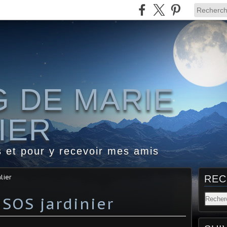
G DE MARIE
IER
s et pour y recevoir mes amis
lier
REC
 SOS jardinier