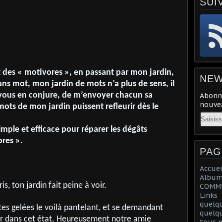
SUI
 des « motivores », en passant par mon jardin,
NEW
ans mot, mon jardin de mots n’a plus de sens, il
 vous en conjure, de m’envoyer chacun sa
Abonne
nouvea
mots de mon jardin puissent refleurir dès le
Email
imple et efficace pour r
éparer les d
ég
âts
ores
».
PAG
Accuei
Album
, ton jardin fait peine à voir.
COMME
Links
quelq
rtes gelées le voilà pantelant, et se demandant
quelq
er dans cet état. Heureusement notre amie
tous m