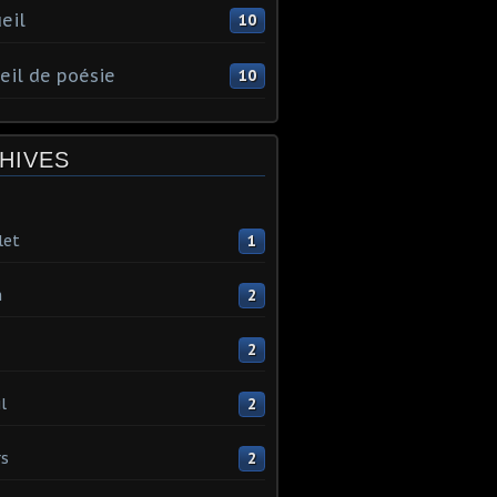
eil
10
eil de poésie
10
HIVES
let
1
n
2
2
l
2
s
2