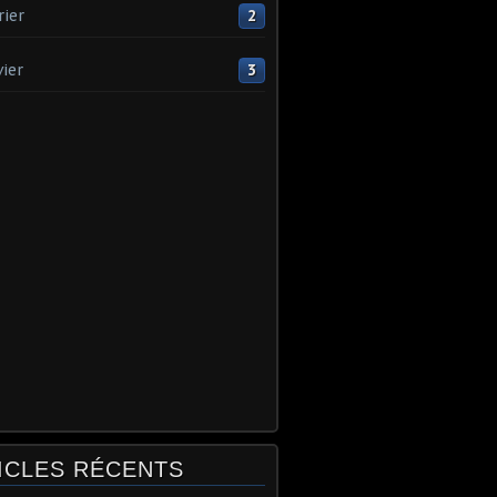
rier
2
vier
3
ICLES RÉCENTS