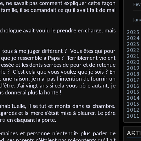
nte, ne savait pas comment expliquer cette façon
Fév
amille, il se demandait ce qu’il avait fait de mal
Jan
hologue avait voulu le prendre en charge, mais
2025
2024
2023
2022
 tous à me juger différent ? Vous êtes qui pour
2021
 que je ressemble à Papa ? Terriblement violent
2020
ssée et les dents serrées de peur et de retenue
2019
e ? C’est cela que vous voulez que je sois ? Eh
2018
re une raison, je n’ai pas l’intention de fournir un
2017
2016
être. J’ai vingt ans si cela vous père autant, je
2015
ous donnerai plus la honte !
2014
2013
nhabituelle, il se tut et monta dans sa chambre.
2012
egardés et la mère s’était mise à pleurer. Le père
2011
orti en claquant la porte.
ART
semaines et personne n’entendit- plus parler de
nd, ses parents n’étaient pas mécontents qu’il ait