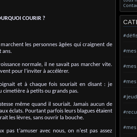
Conta
URQUOI COURIR ?
CAT
#défi
e marchent les personnes âgées qui craignent de
#mes
t ans.
croissance normale, il ne savait pas marcher vite.
#mes
ent pour l’inviter à accélérer.
#mes 
ejoignait et à chaque fois souriait en disant : je
u cimetière à petits ou grands pas.
#jeud
istesse même quand il souriait. Jamais aucun de
 aux éclats. Pourtant parfois leurs blagues étaient
#recu
irait les lèvres, sans ouvrir la bouche.
#mes
x pas t’amuser avec nous, on n’est pas assez