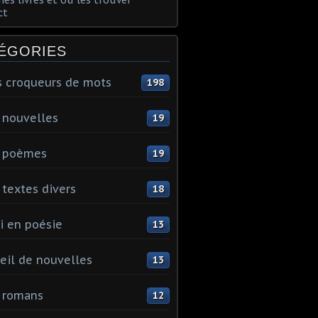
ct
ÉGORIES
s croqueurs de mots
198
 nouvelles
19
 poèmes
19
textes divers
18
i en poésie
13
eil de nouvelles
13
 romans
12