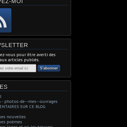
VEZ-MOI
SLETTER
z-vous pour être averti des
ux articles publiés.
ES
l
 - photos-de--mes--ouvrages
NTAIRES SUR CE BLOG
ues nouvelles
ues poèmes
es livres et où les trouver