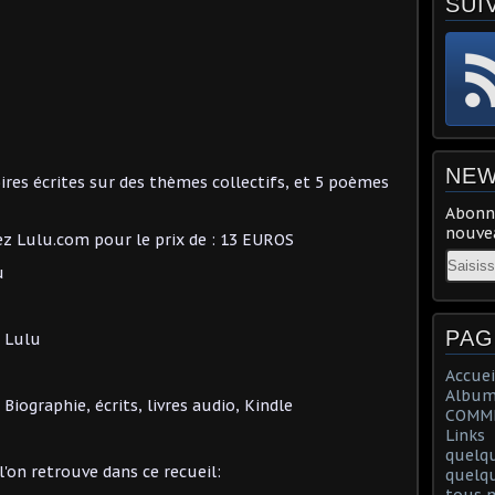
SUI
NEW
ires écrites sur des thèmes collectifs, et 5 poèmes
Abonne
nouvea
ez Lulu.com pour le prix de : 13 EUROS
Email
ou
PAG
 Lulu
Accuei
Album
Biographie, écrits, livres audio, Kindle
COMME
Links
quelq
l'on retrouve dans ce recueil:
quelq
tous m