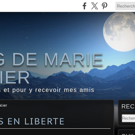
G DE MARIE
IER
s et pour y recevoir mes amis
lier
REC
S EN LIBERTE