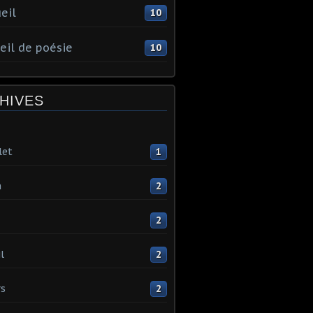
eil
10
eil de poésie
10
HIVES
let
1
n
2
2
l
2
s
2