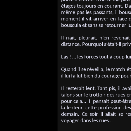
étages toujours en courant. Dans 
même pas les passants, il bousc
moment il vit arriver en face de
bouscula et sans se retourner lui
Il riait, pleurait, n’en revena
distance. Pourquoi s’était-il pri
Las ! … les forces tout à coup l
Quand il se réveilla, le match éta
il lui fallut bien du courage pou
Il resterait lent. Tant pis, il 
talons sur le trottoir des rues e
pour cela… Il pensait peut-êtr
la lenteur, cette profession de
demain. Ce soir il allait se 
voyager dans les rues…