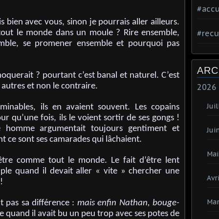
#accu
s bien avec vous, sinon je pourrais aller ailleurs.
tout le monde dans un moule ? Rire ensemble,
#recu
emble, se promener ensemble et pourquoi pas
ARC
querait ? pourtant c’est banal et naturel. C’est
s autres et non le contraire.
2026
Juil
minables, ils en avaient souvent. Les copains
ur qu’une fois, ils le voient sortir de ses gongs !
ne homme argumentait toujours gentiment et
Jui
 ce sont ses camarades qui lâchaient.
Mai
d’être comme tout le monde. Le fait d’être lent
ple quand il devait aller « vite » chercher une
Avri
!
Mar
t pas sa différence :
mais enfin Nathan, bouge-
re quand il avait bu un peu trop avec ses potes de