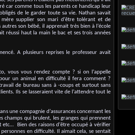
gré car comme tous les parents ce handicap leur
e obligés de le garder toute sa vie. Nathan savait
a mère supplier son mari d’être tolérant et de
autres son bébé, il apprenait très bien à l’école
ait réussi haut la main le bac et ses trois années
mencé. A plusieurs reprises le professeur avait
to, vous vous rendez compte ? si on l’appelle
 pour un animal en difficulté il fera comment ?
 travail de bureau sans à -coups et surtout sans
ients. Ils se lasseraient vite de l’attendre tout le
 dans une compagnie d’assurances concernant les
les champs qui brulent, les granges qui prennent
t etc… Bien des raisons d’être occupé à vérifier
personnes en difficulté. Il aimait cela, se sentait