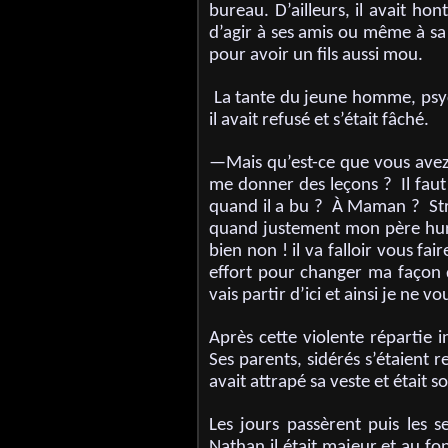
bureau. D’ailleurs, il avait ho
d’agir à ses amis ou même à sa f
pour avoir un fils aussi mou.
La tante du jeune homme, psyc
il avait refusé et s’était fâché.
—Mais qu’est-ce que vous avez
me donner des leçons ? Il faut
quand il a bu ? À Maman ? Stre
quand justement mon père hurl
bien non ! il va falloir vous fai
effort pour changer ma façon d’
vais partir d’ici et ainsi je ne v
Après cette violente répartie i
Ses parents, sidérés s’étaient r
avait attrapé sa veste et était s
Les jours passèrent puis les 
Nathan.il était majeur et au fo