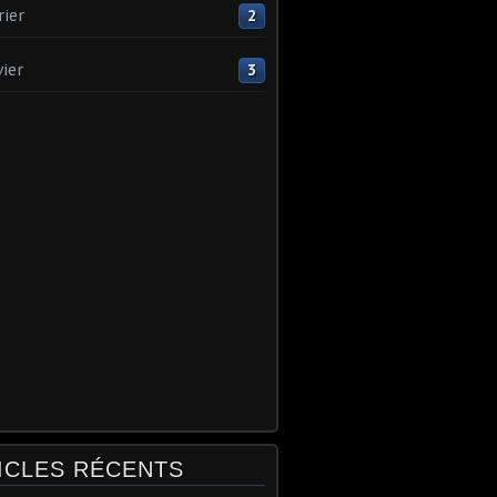
rier
2
vier
3
ICLES RÉCENTS