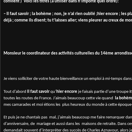
convient )
Voici les titres (à utiliser dans n’importe quel ordre):
– Il faut savoir ; la bohème ; non, je n’ai rien oublié ;hier encore ; les 
déjà ; comme ils disent; tu t’laisses aller; viens pleurer au creux de 
Monsieur le coordinateur des activités culturelles du 14ème arrondis
Je viens solliciter de votre haute bienveillance un emploi à mi-temps dans
Tout d’abord
il faut savoir
qu’
hier encore
je faisais partie d’une troupe i
toutes les routes de France. J’aimais beaucoup cette vie quand
la bohè
mes camarades et moi étions les plus heureux du monde à cette époque-
Et puis je ne chantais pas mal, j’aimais beaucoup me faire remarquer dan
d’anniversaire, de mariage et aussi dans les maisons de retraite. Dans c
demandait souvent d’interpréter des succès de Charles Aznavour, alors je 