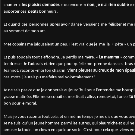
chanter «
les plaisirs démodés
» ou encore «
non, je n’ai rien oublié
» e
apporter ces petits bonheurs.
Et quand ces personnes après avoir dansé venaient me féliciter et me 
au sommet de mon art.
Mes copains me jalousaient un peu. Il est vrai que je me la « pète » un
Et puis soudain tout s’effondra. Je perdis ma mère. «
La mamma
» comme 
tendresse. Je l’adorais et rien que pour qu’elle me prenne dans ses bras
Jeannot, raconte –moi ton chagrin,
viens pleurer au creux de mon épau
ces mots j’aurais pu me faire mal volontairement !
Je ne sais pas ce que je donnerais
aujourd’hui
pour l’entendre me houspill
grasse matinée. Elle me secouait et me disait : allez, remue-toi, fonce
tu 
bon pour le moral.
Mais je vous raconte tout cela, et en même temps je me dis que vous avez
Je ne suis qu’un jeune homme parmi les autres, qui pleurniche et qui ne s
amuser la foule, un clown en quelque sorte. C’est pour cela que viens v