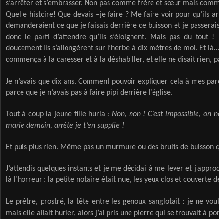
s’arrêter et s’embrasser. Non pas comme frère et sœur mais com
Quelle histoire! Que devais –je faire ? Me faire voir pour qu’ils arr
demanderaient ce que je faisais derrière ce buisson et je passerais
donc le parti d’attendre qu’ils s’éloignent. Mais pas du tout ! I
doucement ils s’allongèrent sur l’herbe à dix mètres de moi. Et là…
commença à la caresser et à la déshabiller, et elle ne disait rien, 
Je n’avais que dix ans. Comment pouvoir expliquer cela à mes pare
parce que je n’avais pas à faire pipi derrière l’église.
Tout à coup la jeune fille hurla :
Non, non ! C’est impossible, on n
marie demain, arrête je t’en supplie !
Et puis plus rien. Même pas un murmure ou des bruits de buisson qu
J’attendis quelques instants et je me décidai à me lever et j’approch
là l’horreur : la petite notaire était nue, les yeux clos et couverte d
Le prêtre, prostré, la tête entre les genoux sanglotait : je ne voul
mais elle allait hurler, alors j’ai pris une pierre qui se trouvait à p