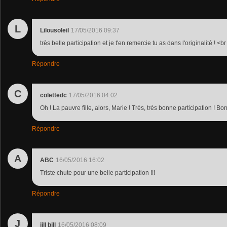
L
Lilousoleil
17/05/2016 09:37
très belle participation et je t'en remercie tu as dans l'originalité ! <b
Répondre
C
colettedc
17/05/2016 04:02
Oh ! La pauvre fille, alors, Marie ! Très, très bonne participation ! Bon
Répondre
A
ABC
16/05/2016 16:02
Triste chute pour une belle participation !!!
Répondre
J
jill bill
16/05/2016 08:09