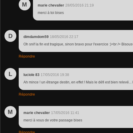
M
marie chevalier
28/05/2016 21:19
merci à toi bises
D
dimdamdom59
18/05/2016 22:17
Oh snif la fin est tragique, sinon bravo pour l'exercice :)<br /> Bisou
Répondre
L
luciole 83
17/05/2016 19:38
Ah mince ! un étrange destin, en effet ! Mais le défi est bien relevé..
Répondre
M
marie chevalier
17/05/2016 11:41
merci à vous de votre passage bises
Répondre