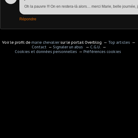
Oh la pauvre !!! On en restera-là alors.... merci Marie, belle journée, ji
Répondre
Voir le profil de
marie chevalier
sur le portail Overblog
Top articles
Contact
Signaler un abus
C.G.U.
Cookies et données personnelles
Préférences cookies