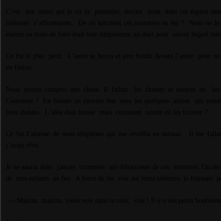
C’est ma
mère qui le vit la
première; devant
nous, dans cet espace dé
hideuses
s’affrontaient.
De où sortaient ces monstres en fer ?
Nous ne le
étaient en train de faire était tout simplement un duel pour
savoir lequel rem
Ce fut le plus petit.
L’autre se broya et pire fondit devant l’autre
pour ne l
en fusion.
Nous avions compris une chose. Il fallait les chasser et essayer de
les
Comment ?
En faisant un énorme feu
avec les quelques
arbres
qui resta
jeter dedans.
L’idée était bonne
mais
comment
savoir où les trouver ?
Ce fut l’alarme de mon téléphone qui me réveilla en sursaut. Il me fallu
j’avais rêvé.
Je ne saurai donc jamais
comment
me débarrasser de ces
monstres. Ou alor
de
mes enfants
au feu.
A force de les
voir sur leurs tablettes, je finissais
p
— Maman, maman, viens voir dans la cour,
vite ! Il y a des petits bonhomm