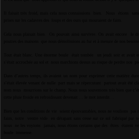
Il faisait très froid, mais cela nous connaissions bien.
Nous
étions
sans
prises sur les cadavres des
loups et des ours qui mouraient de faim.
Cela nous plaisait bien. On pouvait ainsi survivre. On avait encore
le d
poutres des maisons
que nous démolissions au fur et à mesure de nos besoins
Tout était blanc. Une énorme boule était tombée
un jeudi soir et avait e
s’était accrochée au sol et
nous marchions dessus au risque de perdre nos
pi
Dans d’autres temps, ils avaient un nom pour exprimer cette matière dur
s’était élevée venant de nulle
part mais se répercutant
partout avait été cla
nom nous
mourrions sur le champ. Nous nous souvenions très bien que c’ét
cette pluie froide en refroidissant devenait … le mot interdit…
Bien que les conditions de vie soient épouvantables, nous ne voulions
pas 
faim, notre
ventre vide
en dérapant sans cesse sur ce sol fabriqué par n
nous
ne les voyions
jamais, nous étions certains que des
êtres
étaient v
boule
immense.