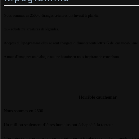
Nous sommes en 2500 d’étranges créatures ont investi la planète.
mi – robots mi créatures de légendes.
Adeptes du
lipogramme
elles se sont chargées d’éliminer toute
lettre G
de leur vocabulaire.
.
A nous d’imaginer un dialogue ou une histoire en nous inspirant de cette photo
Horrible cauchemar
Nous sommes en 2500.
Un million seulement d’êtres humains ont échappé à la terreur.
C’est ainsi que nous appelons ce qui nous ai tombé dessus il y a
quelques se