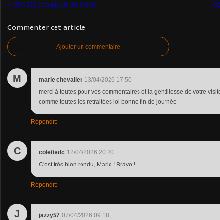
défi 323 (croqueurs de mots)
dé
Commenter cet article
Ajouter un commentaire
M
marie chevalier
13/04/2026 17:50
merci à toutes pour vos commentaires et la gentillesse de votre visi
comme toutes les retraitées lol bonne fin de journée
Répondre
C
colettedc
12/04/2026 20:20
C'est très bien rendu, Marie ! Bravo !
Répondre
J
jazzy57
07/04/2026 09:18