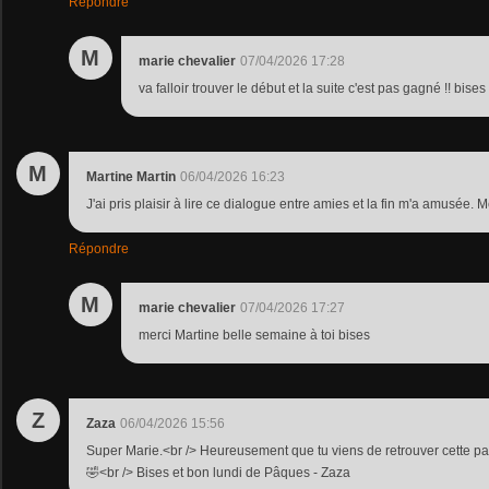
Répondre
M
marie chevalier
07/04/2026 17:28
va falloir trouver le début et la suite c'est pas gagné !! bises
M
Martine Martin
06/04/2026 16:23
J'ai pris plaisir à lire ce dialogue entre amies et la fin m'a amusée. 
Répondre
M
marie chevalier
07/04/2026 17:27
merci Martine belle semaine à toi bises
Z
Zaza
06/04/2026 15:56
Super Marie.<br /> Heureusement que tu viens de retrouver cette p
🤣<br /> Bises et bon lundi de Pâques - Zaza