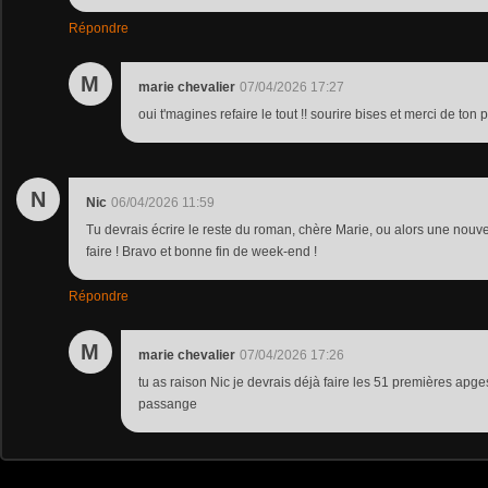
Répondre
M
marie chevalier
07/04/2026 17:27
oui t'magines refaire le tout !! sourire bises et merci de ton
N
Nic
06/04/2026 11:59
Tu devrais écrire le reste du roman, chère Marie, ou alors une nouve
faire ! Bravo et bonne fin de week-end !
Répondre
M
marie chevalier
07/04/2026 17:26
tu as raison Nic je devrais déjà faire les 51 premières apges
passange