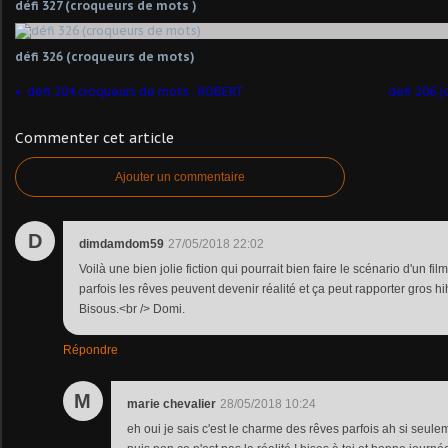
défi 327 (croqueurs de mots )
défi 326 (croqueurs de mots)
défi 204 croqueurs de mots : ROBERT
defi 206 (
Commenter cet article
Ajouter un commentaire
D
dimdamdom59
27/05/2018 22:02
Voilà une bien jolie fiction qui pourrait bien faire le scénario d'un film
parfois les rêves peuvent devenir réalité et ça peut rapporter gros hih
Bisous.<br /> Domi.
Répondre
M
marie chevalier
28/05/2018 10:24
eh oui je sais c'est le charme des rêves parfois ah si seulem