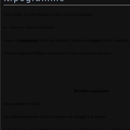
Nous sommes en 2500 d’étranges créatures ont investi la planète.
mi – robots mi créatures de légendes.
Adeptes du
lipogramme
elles se sont chargées d’éliminer toute
lettre G
de leur vocabulaire.
.
A nous d’imaginer un dialogue ou une histoire en nous inspirant de cette photo
Horrible cauchemar
Nous sommes en 2500.
Un million seulement d’êtres humains ont échappé à la terreur.
C’est ainsi que nous appelons ce qui nous ai tombé dessus il y a
quelques se