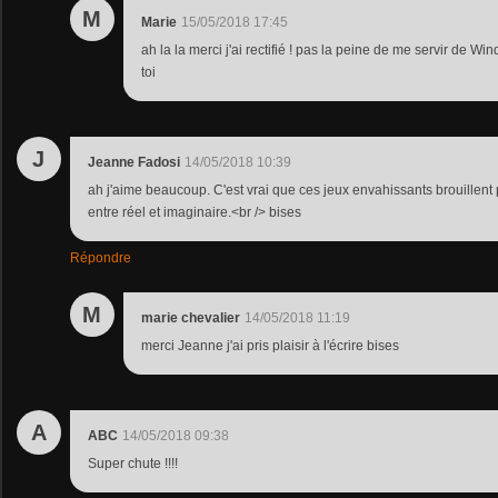
M
Marie
15/05/2018 17:45
ah la la merci j'ai rectifié ! pas la peine de me servir de W
toi
J
Jeanne Fadosi
14/05/2018 10:39
ah j'aime beaucoup. C'est vrai que ces jeux envahissants brouillent p
entre réel et imaginaire.<br /> bises
Répondre
M
marie chevalier
14/05/2018 11:19
merci Jeanne j'ai pris plaisir à l'écrire bises
A
ABC
14/05/2018 09:38
Super chute !!!!