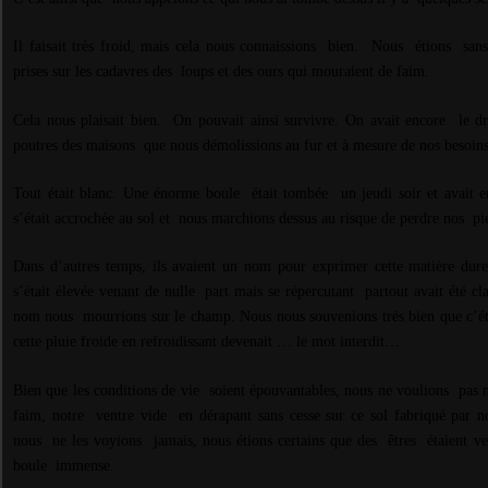
Il faisait très froid, mais cela nous connaissions bien.
Nous
étions
sans
prises sur les cadavres des
loups et des ours qui mouraient de faim.
Cela nous plaisait bien. On pouvait ainsi survivre. On avait encore
le d
poutres des maisons
que nous démolissions au fur et à mesure de nos besoins
Tout était blanc. Une énorme boule était tombée
un jeudi soir et avait e
s’était accrochée au sol et
nous marchions dessus au risque de perdre nos
pi
Dans d’autres temps, ils avaient un nom pour exprimer cette matière dur
s’était élevée venant de nulle
part mais se répercutant
partout avait été cla
nom nous
mourrions sur le champ. Nous nous souvenions très bien que c’ét
cette pluie froide en refroidissant devenait … le mot interdit…
Bien que les conditions de vie soient épouvantables, nous ne voulions
pas 
faim, notre
ventre vide
en dérapant sans cesse sur ce sol fabriqué par n
nous
ne les voyions
jamais, nous étions certains que des
êtres
étaient v
boule
immense.