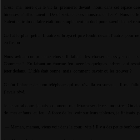
C’est ma
mère qui le vit la
première; devant
nous, dans cet espace dé
hideuses
s’affrontaient.
De où sortaient ces monstres en fer ?
Nous ne le
étaient en train de faire était tout simplement un duel pour
savoir lequel rem
Ce fut le plus petit.
L’autre se broya et pire fondit devant l’autre
pour ne l
en fusion.
Nous avions compris une chose. Il fallait les chasser et essayer de
les
Comment ?
En faisant un énorme feu
avec les quelques
arbres
qui resta
jeter dedans.
L’idée était bonne
mais
comment
savoir où les trouver ?
Ce fut l’alarme de mon téléphone qui me réveilla en sursaut. Il me fallu
j’avais rêvé.
Je ne saurai donc jamais
comment
me débarrasser de ces
monstres. Ou alor
de
mes enfants
au feu.
A force de les
voir sur leurs tablettes, je finissais
p
— Maman, maman, viens voir dans la cour,
vite ! Il y a des petits bonhomm