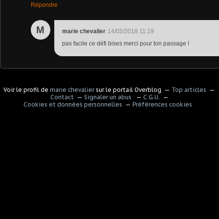
Répondre
M
marie chevalier
14/05/2018 11:19
pas facile ce défi bises merci pour ton passage !
Voir le profil de
marie chevalier
sur le portail Overblog
Top articles
Contact
Signaler un abus
C.G.U.
Cookies et données personnelles
Préférences cookies