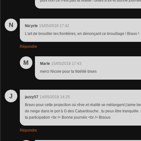
puis non ce n'est pas la réalité ! bises à toi et bonne journé
N
Nicyrle
15/05/2018 17:42
L'art de brouiller les frontières, en dénonçant ce brouillage ! Bravo !
Répondre
M
Marie
15/05/2018 17:43
merci Nicole pour ta fidélité bises
J
jazzy57
14/05/2018 14:25
Bravo pour cette projection où rêve et réalité se mélangent j'aime be
de neige dans le pot à G des Cabardouche , tu peux être tranquille 
ta participation <br /> Bonne journée <br /> Bisous
Répondre