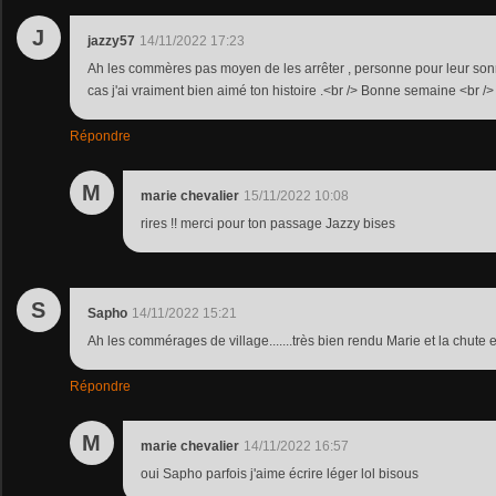
J
jazzy57
14/11/2022 17:23
Ah les commères pas moyen de les arrêter , personne pour leur sonn
cas j'ai vraiment bien aimé ton histoire .<br /> Bonne semaine <br />
Répondre
M
marie chevalier
15/11/2022 10:08
rires !! merci pour ton passage Jazzy bises
S
Sapho
14/11/2022 15:21
Ah les commérages de village.......très bien rendu Marie et la chute e
Répondre
M
marie chevalier
14/11/2022 16:57
oui Sapho parfois j'aime écrire léger lol bisous