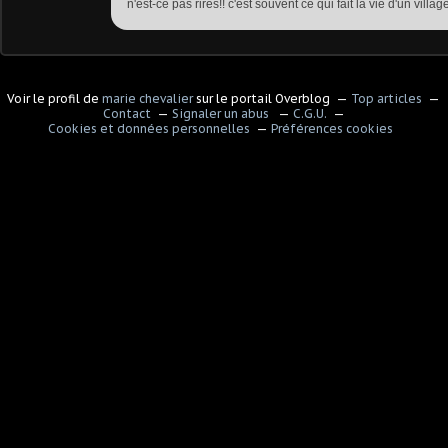
n'est-ce pas rires!! c'est souvent ce qui fait la vie d'un villag
Voir le profil de
marie chevalier
sur le portail Overblog
Top articles
Contact
Signaler un abus
C.G.U.
Cookies et données personnelles
Préférences cookies