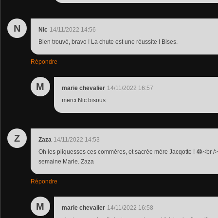
N
Nic
14/11/2022 14:56
Bien trouvé, bravo ! La chute est une réussite ! Bises.
Répondre
M
marie chevalier
14/11/2022 16:57
merci Nic bisous
Z
Zaza
14/11/2022 14:53
Oh les piiquesses ces commères, et sacrée mère Jacqotte ! 😂<br />
semaine Marie. Zaza
Répondre
M
marie chevalier
14/11/2022 16:58