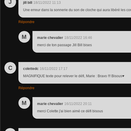
J
jill bill
18/11/2022 11:13
Une erreur dans la sonnerie du son de cloche qui aura libéré les co
Répondre
M
marie chevalier
18/11/2022 16:46
merci de ton passage Jill Bill bises
C
colettedc
16/11/2022 17:17
MAGNIFIQUE texte pour relever le défi, Marie : Bravo !!! Bisous♥
Répondre
M
marie chevalier
16/11/2022 20:11
merci Colette j'ai bien aimé ce défi bisous